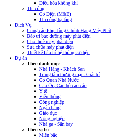
Điều hòa không khí
Thi công
Cơ Điện (M&E)
Thi công hạ tầng
Dịch Vụ
Cung cấp Phụ Tùng Chính Hãng Máy Phát
Bảo trì bảo dưỡng máy phát điện
Cho thuê máy phát điện
Sửa chữa máy phát điện
Thiết kế bảo trì hệ thống cơ điện
Dự án
Theo danh mục
Nhà Hàng - Khách Sạn
Trung tâm thương mại - Giải trí
Cơ Quan Nhà Nước
Cao Ốc, Căn hộ cao cấp
Y tế
Viễn thông
Công nghiệp
Ngân hàng
Giáo dục
Nông nghiệp
Nhà ga - Sân bay
Theo vị trí
Miền bắc