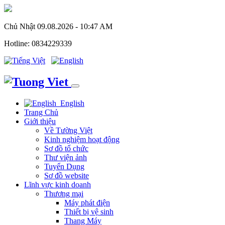
Chủ Nhật 09.08.2026 - 10:47 AM
Hotline: 0834229339
English
Trang Chủ
Giới thiệu
Về Tường Việt
Kinh nghiệm hoạt động
Sơ đồ tổ chức
Thư viện ảnh
Tuyển Dụng
Sơ đồ website
Lĩnh vực kinh doanh
Thương mại
Máy phát điện
Thiết bị vệ sinh
Thang Máy