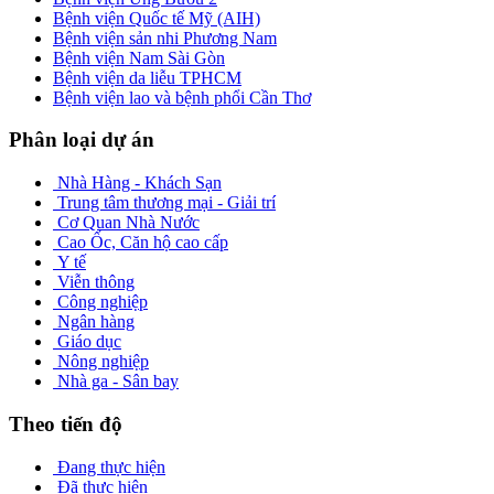
Bệnh viện Quốc tế Mỹ (AIH)
Bệnh viện sản nhi Phương Nam
Bệnh viện Nam Sài Gòn
Bệnh viện da liễu TPHCM
Bệnh viện lao và bệnh phổi Cần Thơ
Phân loại dự án
Nhà Hàng - Khách Sạn
Trung tâm thương mại - Giải trí
Cơ Quan Nhà Nước
Cao Ốc, Căn hộ cao cấp
Y tế
Viễn thông
Công nghiệp
Ngân hàng
Giáo dục
Nông nghiệp
Nhà ga - Sân bay
Theo tiến độ
Đang thực hiện
Đã thực hiện