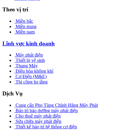
Theo vị trí
Miền bắc
Miền trung
Miền nam
Lĩnh vực kinh doanh
Máy phát điện
Thiết bị vệ sinh
Thang Máy
Điều hòa không khí
Cơ Điện (M&E)
Thi công hạ tầng
Dịch Vụ
Cung cấp Phụ Tùng Chính Hãng Máy Phát
Bảo trì bảo dưỡng máy phát điện
Cho thuê máy phát điện
Sửa chữa máy phát điện
Thiết kế bảo trì hệ thống cơ điện