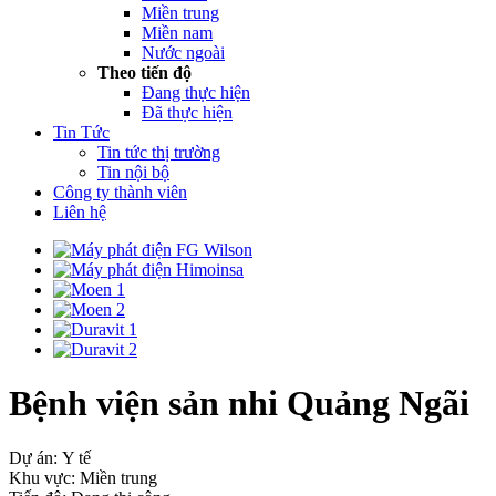
Miền trung
Miền nam
Nước ngoài
Theo tiến độ
Đang thực hiện
Đã thực hiện
Tin Tức
Tin tức thị trường
Tin nội bộ
Công ty thành viên
Liên hệ
Bệnh viện sản nhi Quảng Ngãi
Dự án: Y tế
Khu vực: Miền trung